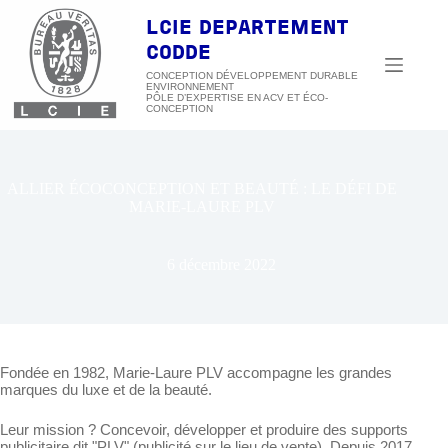
Passer
au
LCIE DEPARTEMENT
contenu
CODDE
CONCEPTION DÉVELOPPEMENT DURABLE
ENVIRONNEMENT
ALLIER ÉCOCONCEPTION ET BEAUTÉ : LE DÉFI DE
MARIE-LAURE PLV
6 décembre 2022
Fondée en 1982, Marie-Laure PLV accompagne les grandes
marques du luxe et de la beauté.
Leur mission ? Concevoir, développer et produire des supports
publicitaire dit "PLV" (publicité sur le lieu de vente). Depuis 2017,