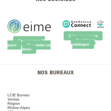
Créer un compte
Accéder au
Essai gratuit 30
catalogue
jours
Demander un
devis
NOS BUREAUX
LCIE Bureau
Veritas
Région
Rhône-Alpes