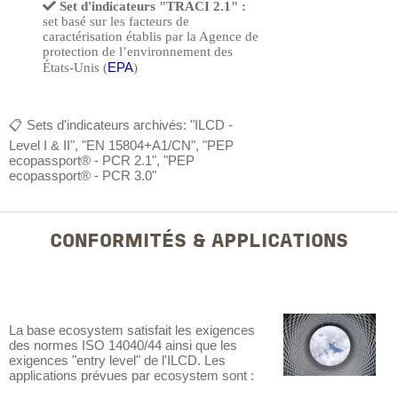
Set d'indicateurs "TRACI 2.1" :
set
basé sur les facteurs de
caractérisation établis par la Agence de
protection de l’environnement des
EPA
États-Unis (
)
📋 Sets d'indicateurs archivés: "ILCD -
Level I & II", "EN 15804+A1/CN", "PEP
ecopassport® - PCR 2.1", "PEP
ecopassport® - PCR 3.0"
CONFORMITÉS & APPLICATIONS
La base ecosystem satisfait les exigences
des normes ISO 14040/44 ainsi que les
exigences "entry level" de l'ILCD. Les
applications prévues par ecosystem sont :