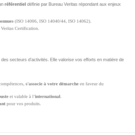
 un
référentiel
définie par Bureau Veritas répondant aux enjeux
connues
(ISO 14006, ISO 14040/44, ISO 14062).
Veritas Certification.
s secteurs d'activités. Elle valorise vos efforts en matière de
 compétences,
s'associe à votre démarche
en faveur du
buste
et valable à l’
international
.
iant
pour vos produits.