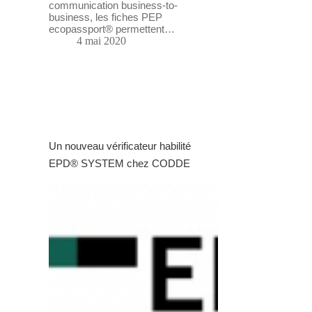
communication business-to-
business, les fiches PEP
ecopassport® permettent…
4 mai 2020
Un nouveau vérificateur habilité
EPD® SYSTEM chez CODDE