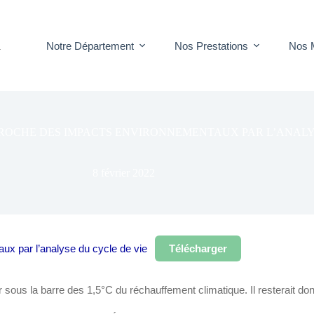
Notre Département
Nos Prestations
Nos 
T
PROCHE DES IMPACTS ENVIRONNEMENTAUX PAR L’ANALY
8 février 2022
x par l’analyse du cycle de vie
Télécharger
ous la barre des 1,5°C du réchauffement climatique. Il resterait don