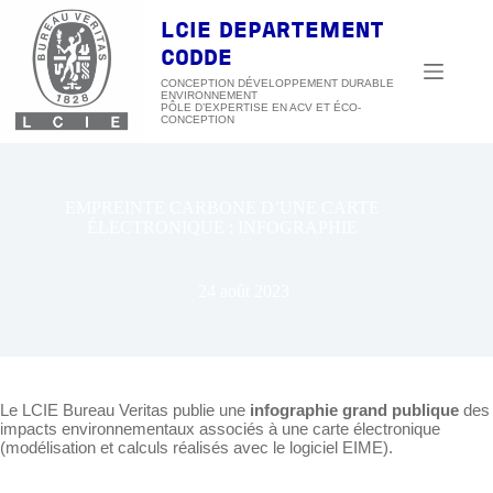
Passer
au
LCIE DEPARTEMENT
contenu
CODDE
CONCEPTION DÉVELOPPEMENT DURABLE
ENVIRONNEMENT
EMPREINTE CARBONE D’UNE CARTE
ÉLECTRONIQUE : INFOGRAPHIE
24 août 2023
Le LCIE Bureau Veritas publie une
infographie grand publique
des
impacts environnementaux associés à une carte électronique
(modélisation et calculs réalisés avec le logiciel EIME).