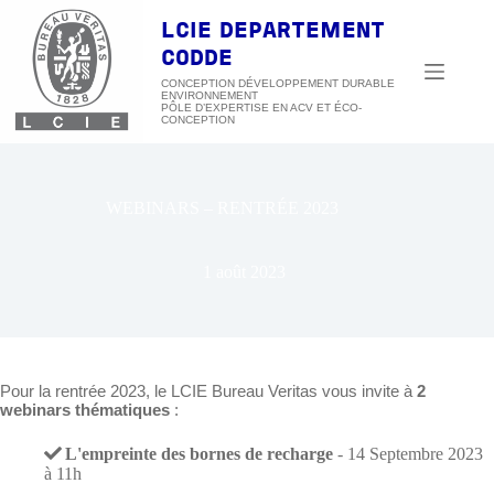
Passer
au
LCIE DEPARTEMENT
contenu
CODDE
CONCEPTION DÉVELOPPEMENT DURABLE
ENVIRONNEMENT
WEBINARS – RENTRÉE 2023
1 août 2023
Pour la rentrée 2023, le LCIE Bureau Veritas vous invite à
2
webinars thématiques
:
L'empreinte des bornes de recharge
- 14 Septembre 2023
à 11h