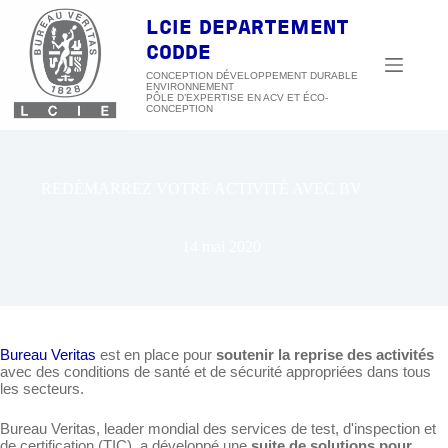
Passer
au
LCIE DEPARTEMENT
contenu
CODDE
CONCEPTION DÉVELOPPEMENT DURABLE
ENVIRONNEMENT
REDÉMARREZ VOTRE ACTIVITÉ AVEC BV
14 mai 2020
Bureau Veritas
est en place pour
soutenir la reprise des activités
avec des conditions de santé et de sécurité appropriées dans tous
les secteurs.
Bureau Veritas, leader mondial des services de test, d'inspection et
de certification (TIC), a développé une
suite de solutions
pour