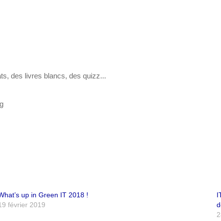
, des livres blancs, des quizz...
rg
What’s up in Green IT 2018 !
I
19 février 2019
d
2