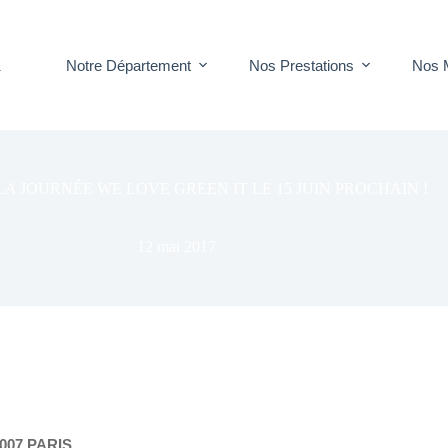
Notre Département
Nos Prestations
Nos 
T
LA JOURNÉE WE LOVE GREEN IT LE 15 JUIN PROCHAIN !
12 mai 2017
5007 PARIS