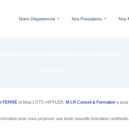
Notre Département
Nos Prestations
Nos 
T
TIFIANTE « VERS UN NUMÉRIQUE PLUS RESPONSABLE »
16 septembre 2020
ne FERRÉ
et Bela LOTO HIFFLER,
M.I.R Conseil & Formation
a pour 
rmation pour vous proposer une toute nouvelle formation certifiante. 