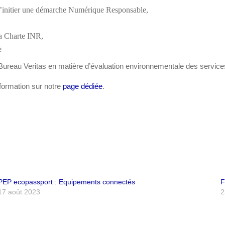
 d’initier une démarche Numérique Responsable,
 la Charte INR,
e
IE Bureau Veritas en matière d’évaluation environnementale des servic
formation sur notre
page dédiée
.
PEP ecopassport : Equipements connectés
F
17 août 2023
2