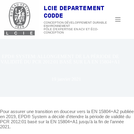
Passer
au
LCIE DEPARTEMENT
contenu
CODDE
CONCEPTION DÉVELOPPEMENT DURABLE
ENVIRONNEMENT
EPD® SYSTEM: ALLONGEMENT DE LA PÉRIODE DE
VALIDITÉ DU PCR 2012:01 BASÉ SUR LA EN 15804+A1
19 janvier 2021
Pour assurer une transition en douceur vers la EN 15804+A2 publiée
en 2019, EPD® System a décidé d’étendre la période de validité du
PCR 2012:01 basé sur la EN 15804+A1 jusqu’à la fin de l’année
2021.