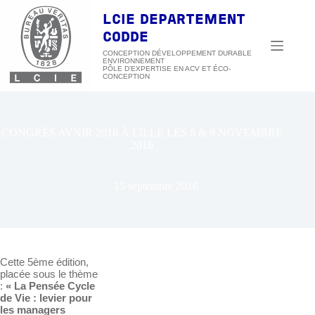
Passer
au
LCIE DEPARTEMENT
contenu
CODDE
CONCEPTION DÉVELOPPEMENT DURABLE
ENVIRONNEMENT
CONGRÈS AVNIR 2016 À LILLE LES 8 & 9 NOVEMBRE
2016
15 septembre 2016
Cette 5ème édition,
placée sous le thème
:
« La Pensée Cycle
de Vie : levier pour
les managers