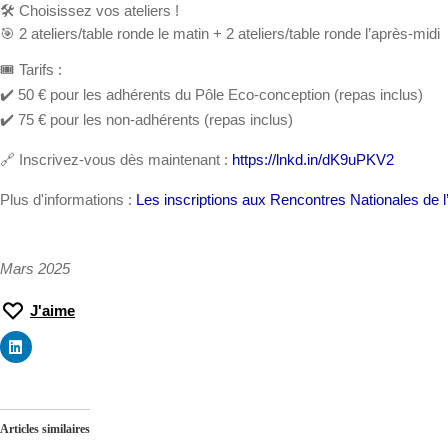
🛠️ Choisissez vos ateliers !
🎯 2 ateliers/table ronde le matin + 2 ateliers/table ronde l’après-midi
🎟️ Tarifs :
✔️ 50 € pour les adhérents du Pôle Eco-conception (repas inclus)
✔️ 75 € pour les non-adhérents (repas inclus)
🔗 Inscrivez-vous dès maintenant :
https://lnkd.in/dK9uPKV2
Plus d'informations :
Les inscriptions aux Rencontres Nationales de l
Mars 2025
J'aime
Articles similaires