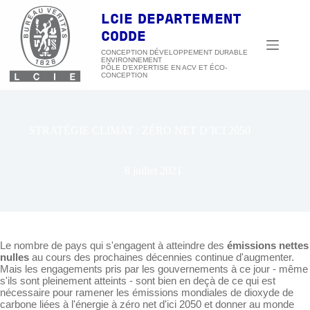
Passer
au
LCIE DEPARTEMENT
contenu
CODDE
CONCEPTION DÉVELOPPEMENT DURABLE
ENVIRONNEMENT
STRATÉGIE CLIMAT : ZÉRO NET D’ICI 2050
8 juillet 2021
Le nombre de pays qui s'engagent à atteindre des
émissions nettes
nulles
au cours des prochaines décennies continue d'augmenter.
Mais les engagements pris par les gouvernements à ce jour - même
s'ils sont pleinement atteints - sont bien en deçà de ce qui est
nécessaire pour ramener les émissions mondiales de dioxyde de
carbone liées à l'énergie à zéro net d'ici 2050 et donner au monde