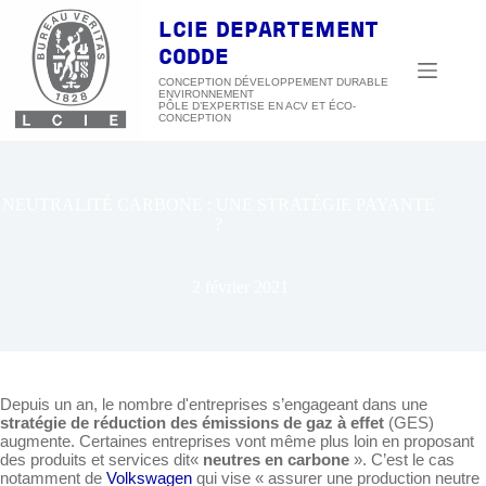
Passer
au
LCIE DEPARTEMENT
contenu
CODDE
CONCEPTION DÉVELOPPEMENT DURABLE
ENVIRONNEMENT
NEUTRALITÉ CARBONE : UNE STRATÉGIE PAYANTE
?
2 février 2021
Depuis un an, le nombre d'entreprises s’engageant dans une
stratégie de réduction des émissions de gaz à effet
(GES)
augmente. Certaines entreprises vont même plus loin en proposant
des produits et services dit«
neutres en carbone
». C’est le cas
notamment de
Volkswagen
qui vise « assurer une production neutre