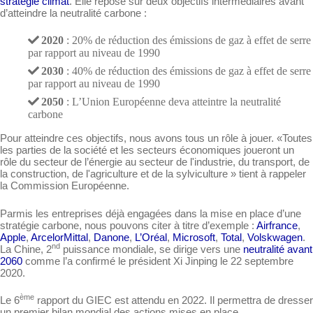
stratégie climat
. Elle repose sur deux objectifs intermédiaires avant
d’atteindre la neutralité carbone :
2020
: 20% de réduction des émissions de gaz à effet de serre
par rapport au niveau de 1990
2030
: 40% de réduction des émissions de gaz à effet de serre
par rapport au niveau de 1990
2050
: L’Union Européenne deva atteintre la neutralité
carbone
Pour atteindre ces objectifs, nous avons tous un rôle à jouer. «Toutes
les parties de la société et les secteurs économiques joueront un
rôle du secteur de l’énergie au secteur de l'industrie, du transport, de
la construction, de l'agriculture et de la sylviculture » tient à rappeler
la Commission Européenne.
Parmis les entreprises déjà engagées dans la mise en place d’une
stratégie carbone, nous pouvons citer à titre d’exemple :
Airfrance
,
Apple
,
ArcelorMittal
,
Danone
,
L’Oréal
,
Microsoft
,
Total
,
Volskwagen
.
nd
La Chine, 2
puissance mondiale, se dirige vers une
neutralité avant
2060
comme l’a confirmé le président Xi Jinping le 22 septembre
2020.
ème
Le 6
rapport du GIEC est attendu en 2022. Il permettra de dresser
un premier bilan mondial des actions mises en place.