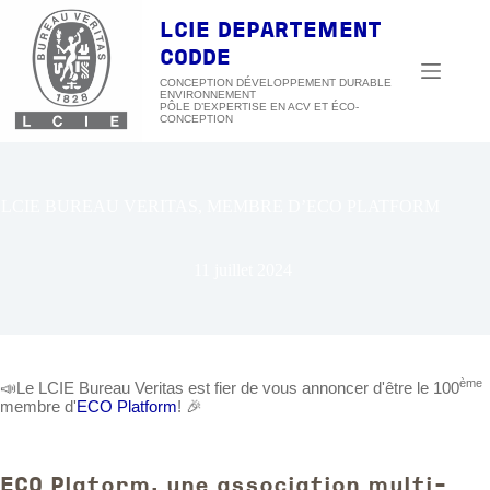
Passer
au
LCIE DEPARTEMENT
contenu
CODDE
CONCEPTION DÉVELOPPEMENT DURABLE
ENVIRONNEMENT
LCIE BUREAU VERITAS, MEMBRE D’ECO PLATFORM
11 juillet 2024
ème
📣Le LCIE Bureau Veritas est fier de vous annoncer d'être le 100
membre d'
ECO Platform
! 🎉
ECO Platorm, une association multi-