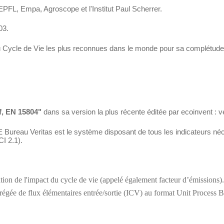
EPFL, Empa, Agroscope et l'Institut Paul Scherrer.
03.
 du Cycle de Vie les plus reconnues dans le monde pour sa complétude
f, EN 15804"
dans sa version la plus récente éditée par ecoinvent : v
E Bureau Veritas est le système disposant de tous les indicateurs néc
I 2.1).
on de l'impact du cycle de vie (appelé également facteur d’émissions). N
grégée de flux élémentaires entrée/sortie (ICV) au format Unit Process