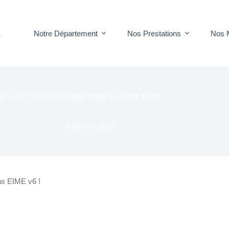
Notre Département
Nos Prestations
Nos 
T
ECOINVENT EST DISPONIBLE DANS EIME
12 février 2025
ns EIME v6 !