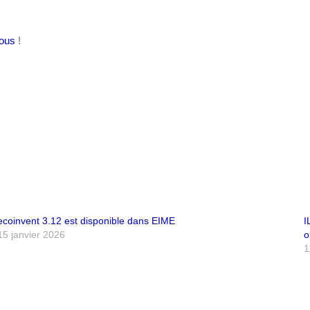
ous
!
ecoinvent 3.12 est disponible dans EIME
I
15 janvier 2026
o
1