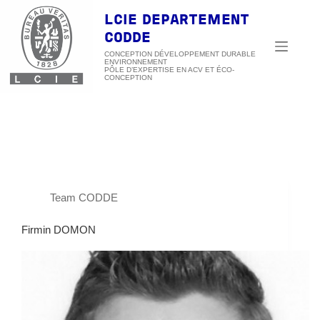
Passer
au
LCIE DEPARTEMENT
contenu
CODDE
CONCEPTION DÉVELOPPEMENT DURABLE
ENVIRONNEMENT
GROUP
TEAM CODDE
Team CODDE
Firmin DOMON